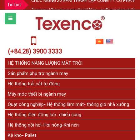
Tin hot
Texenco Chuyên cung cấp kệ kho – pallet xưởng chất l
HÀNG RÀO XẾP DI ĐỘNG SƠN TĨNH ĐIỆN TEXENCO
BÀN KIỂM HÓA NGÀNH MAY - SẢN XUẤT THEO YÊU CẦ
Giải pháp khắc phục mặt bàn bị mối mọt. Lựa chọn t
Bảo Vệ Kệ Pallet Trong Kho Hàng: 3 Cách Đơn Giản Như
(+84.28) 3900 3333
THÔNG BÁO NGHỈ LỄ
HỆ THỐNG NĂNG LƯỢNG MẶT TRỜI
Sản phẩm phụ trợ ngành may
Hệ thống trải cắt tự động
Máy móc thiết bị ngành may
Quạt công nghiệp- Hệ thống làm mát- thông gió nhà xưởng
Hệ thống điện động lực- chiếu sáng
Hệ thống nồi hơi-Hơi nóng-Khí nén
Kệ kho- Pallet