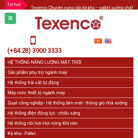
Tin hot
Texenco Chuyên cung cấp kệ kho – pallet xưởng chất l
HÀNG RÀO XẾP DI ĐỘNG SƠN TĨNH ĐIỆN TEXENCO
BÀN KIỂM HÓA NGÀNH MAY - SẢN XUẤT THEO YÊU CẦ
Giải pháp khắc phục mặt bàn bị mối mọt. Lựa chọn t
Bảo Vệ Kệ Pallet Trong Kho Hàng: 3 Cách Đơn Giản Như
(+84.28) 3900 3333
THÔNG BÁO NGHỈ LỄ
HỆ THỐNG NĂNG LƯỢNG MẶT TRỜI
Sản phẩm phụ trợ ngành may
Hệ thống trải cắt tự động
Máy móc thiết bị ngành may
Quạt công nghiệp- Hệ thống làm mát- thông gió nhà xưởng
Hệ thống điện động lực- chiếu sáng
Hệ thống nồi hơi-Hơi nóng-Khí nén
Kệ kho- Pallet