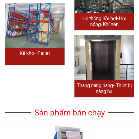
Hệ thống nồi hơi-Hơi
nóng-Khí nén
Kệ kho- Pallet
Thang nâng hàng- Thiết bị
nâng hạ
Sản phẩm bán chạy