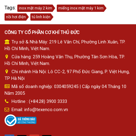
Tags:
inox mặt máy 2 kim
miếng inox mặt máy 1 kim
nồi hơi điện
tủ linh kiện
CÔNG TY CỔ PHẦN CƠ KHÍ THỦ ĐỨC
Trụ sở & Nhà Máy: 219 Lê Văn Chí, Phường Linh Xuân, TP.
Hồ Chí Minh, Việt Nam.
Cửa hàng: 259 Hoàng Văn Thụ, Phường Tân Sơn Hòa, TP.
Hồ Chí Minh, Việt Nam.
Chi nhánh Hà Nội: Lô CC-2, 97 Phố Đức Giang, P. Việt Hưng,
TP Hà Nội
Mã số doanh nghiệp: 0304059245 | Cấp ngày 04 Tháng 10
Năm 2005
Hotline : (+84.28) 3900 3333
Email: info@texenco.com.vn