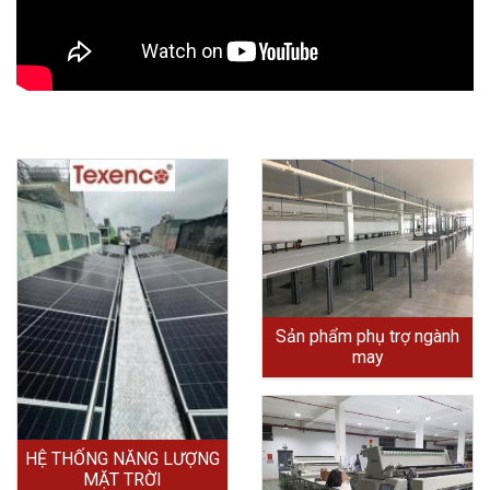
Sản phẩm phụ trợ ngành
may
HỆ THỐNG NĂNG LƯỢNG
MẶT TRỜI