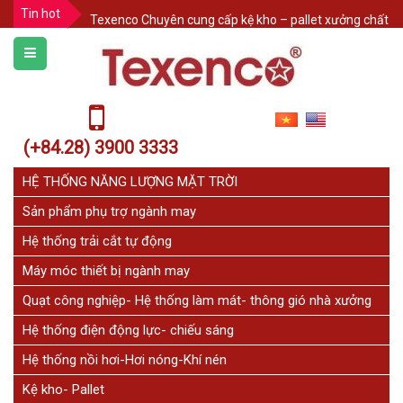
Tin hot
Texenco Chuyên cung cấp kệ kho – pallet xưởng chất l
HÀNG RÀO XẾP DI ĐỘNG SƠN TĨNH ĐIỆN TEXENCO
BÀN KIỂM HÓA NGÀNH MAY - SẢN XUẤT THEO YÊU CẦ
Giải pháp khắc phục mặt bàn bị mối mọt. Lựa chọn t
Bảo Vệ Kệ Pallet Trong Kho Hàng: 3 Cách Đơn Giản Như
(+84.28) 3900 3333
THÔNG BÁO NGHỈ LỄ
CHÚC MỪNG 20 NĂM THÀNH LẬP CÔNG TY CỔ PHẦN CƠ
HỆ THỐNG NĂNG LƯỢNG MẶT TRỜI
Sản phẩm phụ trợ ngành may
Hệ thống trải cắt tự động
Máy móc thiết bị ngành may
Quạt công nghiệp- Hệ thống làm mát- thông gió nhà xưởng
Hệ thống điện động lực- chiếu sáng
Hệ thống nồi hơi-Hơi nóng-Khí nén
Kệ kho- Pallet