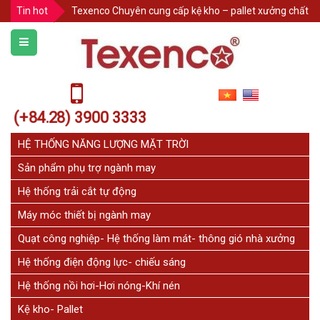
Tin hot
Texenco Chuyên cung cấp kệ kho – pallet xưởng chất l
HÀNG RÀO XẾP DI ĐỘNG SƠN TĨNH ĐIỆN TEXENCO
BÀN KIỂM HÓA NGÀNH MAY - SẢN XUẤT THEO YÊU CẦ
Giải pháp khắc phục mặt bàn bị mối mọt. Lựa chọn t
Bảo Vệ Kệ Pallet Trong Kho Hàng: 3 Cách Đơn Giản Như
(+84.28) 3900 3333
THÔNG BÁO NGHỈ LỄ
CHÚC MỪNG 20 NĂM THÀNH LẬP CÔNG TY CỔ PHẦN CƠ
HỆ THỐNG NĂNG LƯỢNG MẶT TRỜI
Sản phẩm phụ trợ ngành may
Hệ thống trải cắt tự động
Máy móc thiết bị ngành may
Quạt công nghiệp- Hệ thống làm mát- thông gió nhà xưởng
Hệ thống điện động lực- chiếu sáng
Hệ thống nồi hơi-Hơi nóng-Khí nén
Kệ kho- Pallet